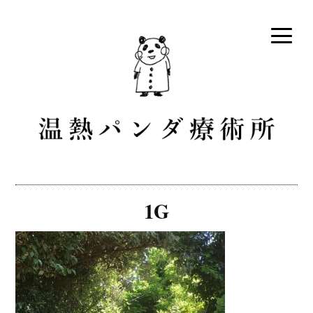
コ
ン
テ
ン
ツ
へ
ス
キ
ッ
プ
温熱パンダ療術所 [愛知県田
テルミースコープというスティック状のお灸で体を温めな
がら、血液やリンパ液の流れを改善する隠れ家的な癒しの
原市・伊良湖]
1G
治療院