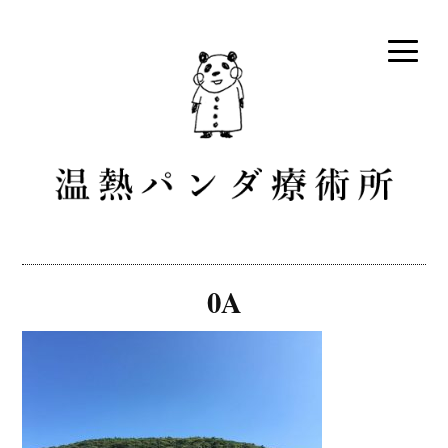
コ
ン
テ
ン
ツ
へ
ス
キ
ッ
プ
温熱パンダ療術所 [愛知県田
テルミースコープというスティック状のお灸で体を温めな
がら、血液やリンパ液の流れを改善する隠れ家的な癒しの
原市・伊良湖]
0A
治療院