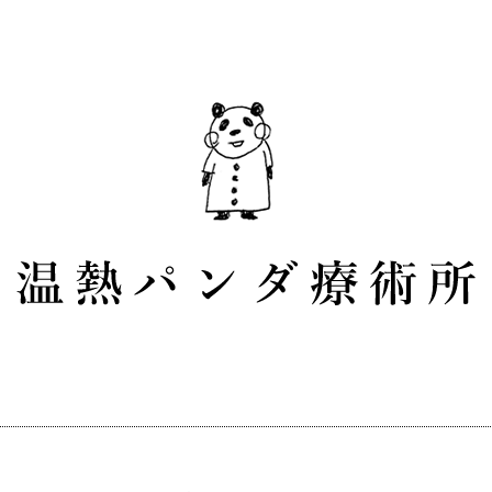
愛知県田原市・伊良湖]
お灸で体を温めながら、血液やリンパ液の流れを改善す