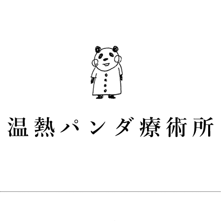
愛知県田原市・伊良湖]
お灸で体を温めながら、血液やリンパ液の流れを改善す