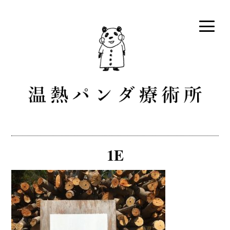
コ
ン
テ
ン
ツ
へ
ス
キ
ッ
プ
温熱パンダ療術所 [愛知県田
テルミースコープというスティック状のお灸で体を温めな
がら、血液やリンパ液の流れを改善する隠れ家的な癒しの
原市・伊良湖]
1E
治療院